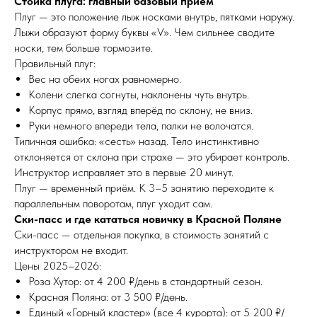
Стойка плуга: главный базовый приём
Плуг — это положение лыж носками внутрь, пятками наружу.
Лыжи образуют форму буквы «V». Чем сильнее сводите
носки, тем больше тормозите.
Правильный плуг:
Вес на обеих ногах равномерно.
Колени слегка согнуты, наклонены чуть внутрь.
Корпус прямо, взгляд вперёд по склону, не вниз.
Руки немного впереди тела, палки не волочатся.
Типичная ошибка: «сесть» назад. Тело инстинктивно
отклоняется от склона при страхе — это убирает контроль.
Инструктор исправляет это в первые 20 минут.
Плуг — временный приём. К 3–5 занятию переходите к
параллельным поворотам, плуг уходит сам.
Ски-пасс и где кататься новичку в Красной Поляне
Ски-пасс — отдельная покупка, в стоимость занятий с
инструктором не входит.
Цены 2025–2026:
Роза Хутор: от 4 200 ₽/день в стандартный сезон.
Красная Поляна: от 3 500 ₽/день.
Единый «Горный кластер» (все 4 курорта): от 5 200 ₽/