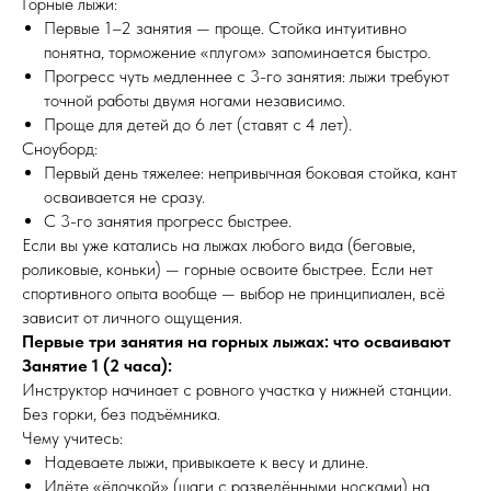
Горные лыжи:
Первые 1–2 занятия — проще. Стойка интуитивно
понятна, торможение «плугом» запоминается быстро.
Прогресс чуть медленнее с 3-го занятия: лыжи требуют
точной работы двумя ногами независимо.
Проще для детей до 6 лет (ставят с 4 лет).
Сноуборд:
Первый день тяжелее: непривычная боковая стойка, кант
осваивается не сразу.
С 3-го занятия прогресс быстрее.
Если вы уже катались на лыжах любого вида (беговые,
роликовые, коньки) — горные освоите быстрее. Если нет
спортивного опыта вообще — выбор не принципиален, всё
зависит от личного ощущения.
Первые три занятия на горных лыжах: что осваивают
Занятие 1 (2 часа):
Инструктор начинает с ровного участка у нижней станции.
Без горки, без подъёмника.
Чему учитесь:
Надеваете лыжи, привыкаете к весу и длине.
Идёте «ёлочкой» (шаги с разведёнными носками) на