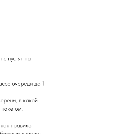
не пустят на
ассе очереди до 1
верены, в какой
 пакетом.
 как правило,
бавляют в конец