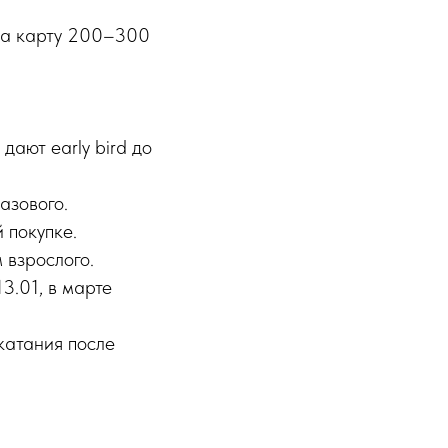
 за карту 200–300
дают early bird до
азового.
 покупке.
 взрослого.
3.01, в марте
 катания после