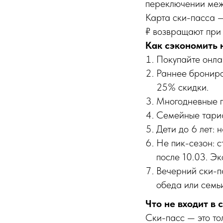
переключении меж
Карта ски-пасса 
₽ возвращают при 
Как сэкономить 
Покупайте онла
Раннее брониров
25% скидки.
Многодневные п
Семейные тариф
Дети до 6 лет: 
Не пик-сезон: с
после 10.03. Э
Вечерний ски-па
обеда или семьи
Что не входит в 
Ски-пасс — это то