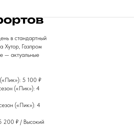
 2025–
рортов
день в стандартный
а Хутор, Газпром
же — актуальные
(«Пик»): 5 100 ₽
езон («Пик»): 4
езон («Пик»): 4
 200 ₽ / Высокий