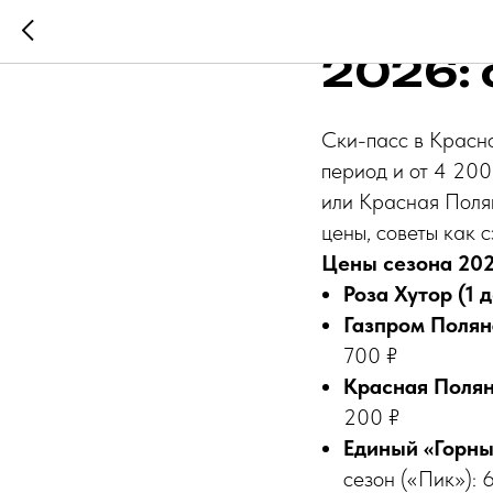
Ски-п
2026: 
Ски-пасс в Красно
период и от 4 200
или Красная Поля
цены, советы как 
Цены сезона 20
Роза Хутор (1 
Газпром Поляна
700 ₽
Красная Полян
200 ₽
Единый «Горны
сезон («Пик»): 