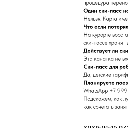
процедура перенос
Один ски-пасс н
Нельзя. Карта име
Что если потерял
На курорте восст
ски-пассе хранят 
Действует ли ск
Эта канатка не вх
Ски-пасс для ре
Да, детские тарифы
Планируете поез
WhatsApp +7 999
Подскажем, как лу
как сочетать заня
2026-05-15 07