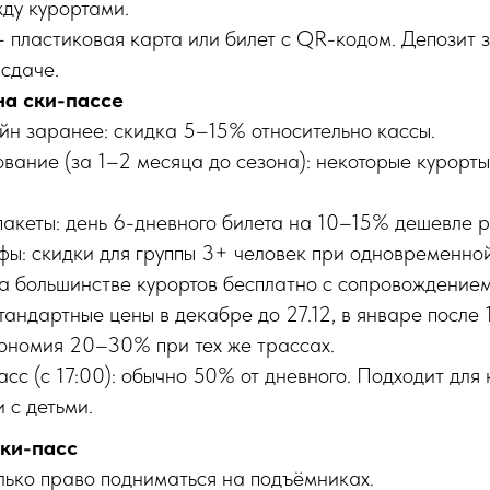
ду курортами.
— пластиковая карта или билет с QR-кодом. Депозит
сдаче.
на ски-пассе
йн заранее: скидка 5–15% относительно кассы.
ание (за 1–2 месяца до сезона): некоторые курорты 
акеты: день 6-дневного билета на 10–15% дешевле р
ы: скидки для группы 3+ человек при одновременной
на большинстве курортов бесплатно с сопровождением
тандартные цены в декабре до 27.12, в январе после 1
кономия 20–30% при тех же трассах.
сс (с 17:00): обычно 50% от дневного. Подходит для
 с детьми.
ски-пасс
лько право подниматься на подъёмниках.