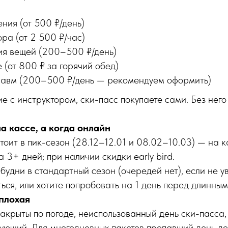
ния (от 500 ₽/день)
ора (от 2 500 ₽/час)
я вещей (200–500 ₽/день)
 (от 800 ₽ за горячий обед)
равм (200–500 ₽/день — рекомендуем оформить)
е с инструктором, ски-пасс покупаете сами. Без него 
а кассе, а когда онлайн
оит в пик-сезон (28.12–12.01 и 08.02–10.03) — на к
а 3+ дней; при наличии скидки early bird.
будни в стандартный сезон (очередей нет), если не у
ться, или хотите попробовать на 1 день перед длинным
 плохая
акрыты по погоде, неиспользованный день ски-пасса,
ующий. Для многодневных пакетов пропавший день до