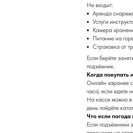
Не входит:
Аренда снаряже
Услуги инструкт
Камера хранени
Питание на горе
Страховка от т
Если берёте заняти
подъёмник.
Когда покупать н
Онлайн заранее ст
часа; если едете н
На кассе можно в 
день пойдёте ката
Что если погода
Если подъёмники з
переносят на след