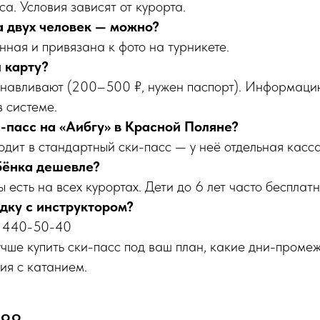
а. Условия зависят от курорта.
а двух человек — можно?
нная и привязана к фото на турникете.
 карту?
анавливают (200–500 ₽, нужен паспорт). Информаци
в системе.
и-пасс на «Аибгу» в Красной Поляне?
одит в стандартный ски-пасс — у неё отдельная касса
бёнка дешевле?
 есть на всех курортах. Дети до 6 лет часто бесплатн
дку с инструктором?
 440-50-40
чше купить ски-пасс под ваш план, какие дни-промеж
тия с катанием.
:00